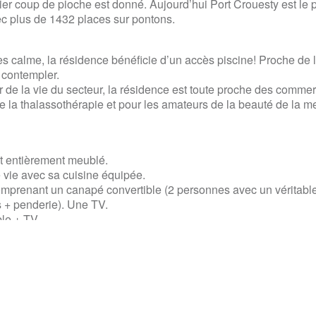
er coup de pioche est donné. Aujourd’hui Port Crouesty est le p
c plus de 1432 places sur pontons.
 calme, la résidence bénéficie d’un accès piscine! Proche de l
 contempler.
er de la vie du secteur, la résidence est toute proche des commer
 la thalassothérapie et pour les amateurs de la beauté de la m
et entièrement meublé.
 vie avec sa cuisine équipée.
omprenant un canapé convertible (2 personnes avec un véritabl
s + penderie). Une TV.
ble + TV
ner ou du coucher du soleil : un balcon avec son salon de jardin
 et sécurisée.