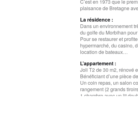
C’est en 1973 que le premi
plaisance de Bretagne ave
La résidence :
Dans un environnement très
du golfe du Morbihan pour
Pour se restaurer et profit
hypermarché, du casino, de
location de bateaux…
L’appartement :
Joli T2 de 30 m2, rénové 
Bénéficiant d’une pièce de
Un coin repas, un salon c
rangement (2 grands tiroir
1 chambre avec un lit dou
WC séparé.
1 salle d’eau.
Et pour profiter d’un déjeu
Se garer :
Place de parking privative